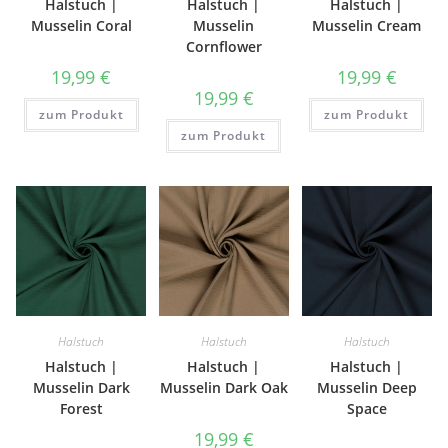
Halstuch |
Halstuch |
Halstuch |
Musselin Coral
Musselin
Musselin Cream
Cornflower
19,99
€
19,99
€
19,99
€
zum Produkt
zum Produkt
zum Produkt
Halstuch
Halstuch
Halstuch
Halstuch |
Halstuch |
Halstuch |
Musselin Dark
Musselin Dark Oak
Musselin Deep
Forest
Space
19,99
€