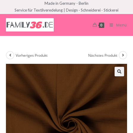
Made in Germany - Berlin
Service für Textilveredelung | Design · Schneiderei · Stickerei
Menü
0
Vorheriges Produkt
Nächstes Produkt