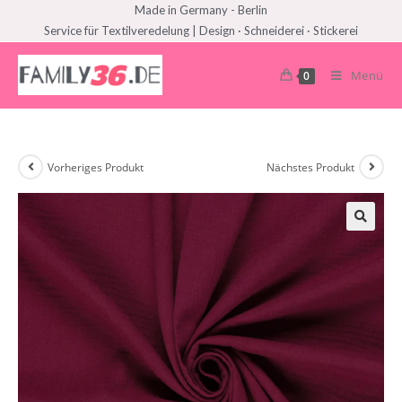
Made in Germany - Berlin
Service für Textilveredelung | Design · Schneiderei · Stickerei
Menü
0
Vorheriges Produkt
Nächstes Produkt