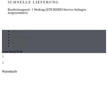
SCHNELLE LIEFERUNG
Bearbeitungszeit: 1 Werktag (STICKEREI-Service-Anfragen
ausgenommen)
Impressum
AGB
Widerrufsbelehrung
Datenschutz
Kontakt
ÜBER MICH
www.family36.de
×
×
Warenkorb