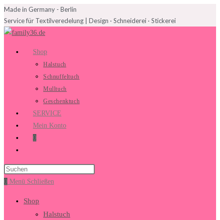
Made in Germany - Berlin
Service für Textilveredelung | Design · Schneiderei · Stickerei
Shop
Halstuch
Schnuffeltuch
Mulltuch
Geschenktuch
SERVICE
Mein Konto
0
0
Menü
Schließen
Shop
Halstuch