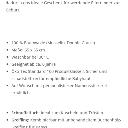
dadurch das ideale Geschenk für werdende Eltern oder zur
Geburt.
Vorteile unseres Musselin-Schnuffeltuchs für
Kinder:
100 % Baumwolle (Musselin, Double Gauze)
Maße: 65 x 65 cm
Waschbar bei 30° C
Geeignet ab ca. 0 Jahre
Öko-Tex Standard 100 Produktklasse I: Sicher und
schadstofffrei für empfindliche Babyhaut
Auf Wunsch mit personalisierter Namensstickerei
erhältlich
Vielseitig verwendbar:
Schnuffeltuch
: Ideal zum Kuscheln und Trösten
Greifling
: Kombinierbar mit unbehandeltem Buchenholz-
Greifling für Babys