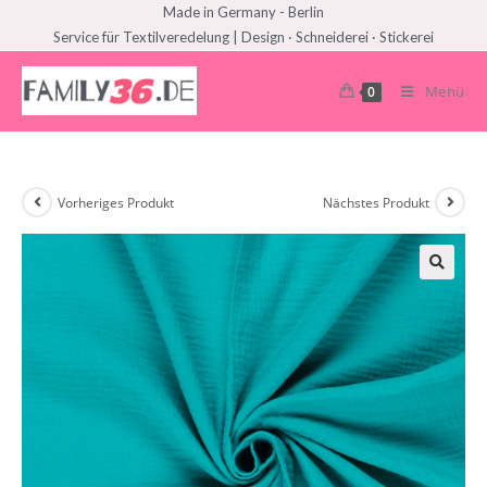
Made in Germany - Berlin
Service für Textilveredelung | Design · Schneiderei · Stickerei
Menü
0
Vorheriges Produkt
Nächstes Produkt