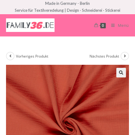
Made in Germany - Berlin
Service für Textilveredelung | Design · Schneiderei · Stickerei
Menü
0
Vorheriges Produkt
Nächstes Produkt