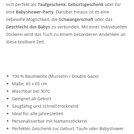
sich perfekt als
Taufgeschenk
,
Geburtsgeschenk
oder für
eine
Babyshower-Party
. Darüber hinaus ist es eine
liebevolle Möglichkeit, die
Schwangerschaft
oder das
Geschlecht des Babys
zu verkünden. Mit einer individuellen
Stickerei wird das Tuch zu einem besonderen Andenken an
diese kostbare Zeit.
Die Vorteile unseres Mulltuchs für Babys in
Orange Red:
100 % Baumwolle (Musselin / Double Gaze)
Maße: 65 x 65 cm
Waschbar bei 30°C
Geeignet ab Geburt
Saugfähig und schnell trocknend
Ideal für alle Jahreszeiten
Personalisierbar mit Namensstickerei
Perfektes Geschenk zur Geburt, Taufe oder Babyshower