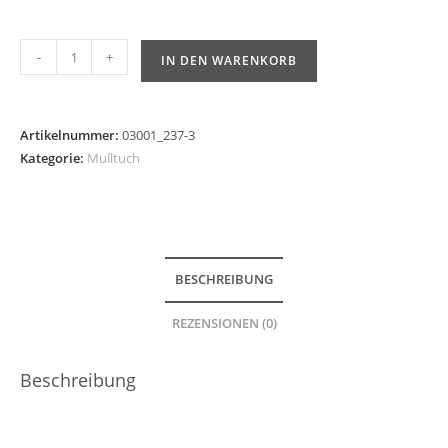
-
+
IN DEN WARENKORB
Artikelnummer:
03001_237-3
Kategorie:
Mulltuch
BESCHREIBUNG
REZENSIONEN (0)
Beschreibung
Mulltuch und Spucktuch für Babys in Orange