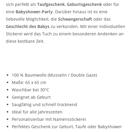
sich perfekt als
Taufgeschenk
,
Geburtsgeschenk
oder für
eine
Babyshower-Party
. Darüber hinaus ist es eine
liebevolle Möglichkeit, die
Schwangerschaft
oder das
Geschlecht des Babys
zu verkünden. Mit einer individuellen
Stickerei wird das Tuch zu einem besonderen Andenken an
diese kostbare Zeit.
Die Vorteile unseres Mulltuchs für Babys in
Iron:
100 % Baumwolle (Musselin / Double Gaze)
Maße: 65 x 65 cm
Waschbar bei 30°C
Geeignet ab Geburt
Saugfähig und schnell trocknend
Ideal für alle Jahreszeiten
Personalisierbar mit Namensstickerei
Perfektes Geschenk zur Geburt, Taufe oder Babyshower