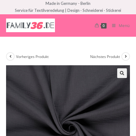
Made in Germany - Berlin
Service für Textilveredelung | Design · Schneiderei · Stickerei
Menü
0
Vorheriges Produkt
Nächstes Produkt