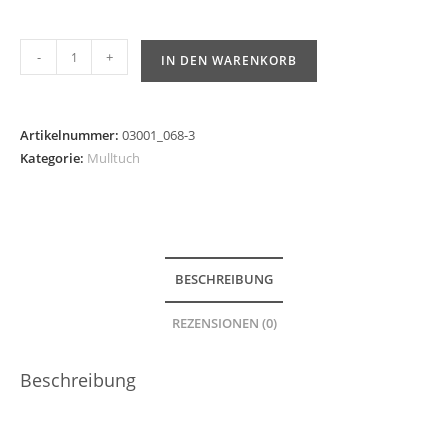
-
+
IN DEN WARENKORB
Artikelnummer:
03001_068-3
Kategorie:
Mulltuch
BESCHREIBUNG
REZENSIONEN (0)
Beschreibung
Mulltuch und Spucktuch für Babys in Iron mit