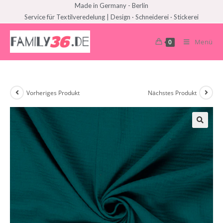
Made in Germany - Berlin
Service für Textilveredelung | Design · Schneiderei · Stickerei
Menü
0
Vorheriges Produkt
Nächstes Produkt