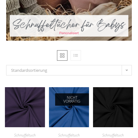
Standardsortierung
NICHT
VORRÄTIG
Schnuffeltuch
Schnuffeltuch
Schnuffeltuch